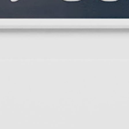
Aklınızda bir
PROJE
mi var?
Bize Ulaşın