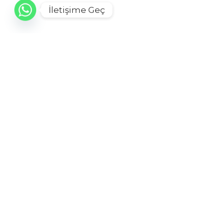
İletişime Geç
PROJE
Bize U
mi var?
Instagram
@rlogmedia